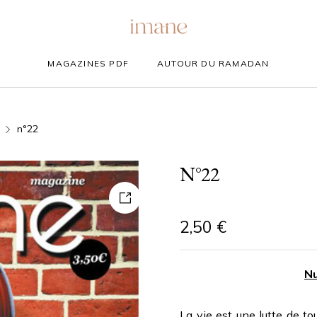
MAGAZINES PDF
AUTOUR DU RAMADAN
n°22
N°22
2,50
€
Nu
La vie est une lutte de t