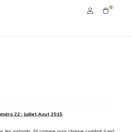
0
méro 22 : Juillet Aout 2015
ous les instants. Et comme pour chaque combat il est