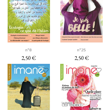
n°8
n°25
2,50
€
2,50
€