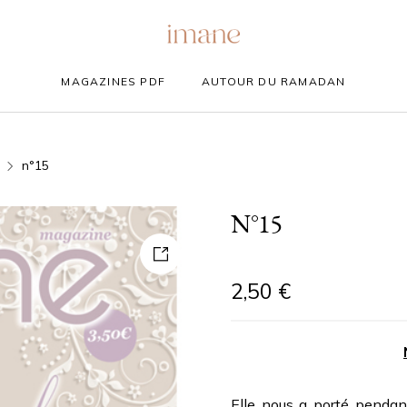
MAGAZINES PDF
AUTOUR DU RAMADAN
n°15
N°15
2,50
€
Elle nous a porté pendan