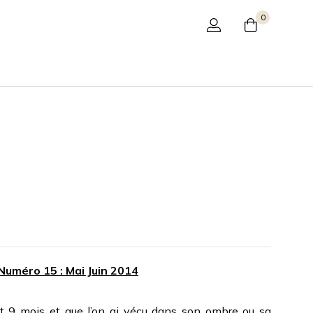
0
Numéro 15 : Mai Juin 2014
t 9 mois et que l’on ai vécu dans son ombre ou sa