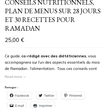
CONSEILS NUTRITIONNELS,
PLAN DE MENUS SUR 28 JOURS
ET 30 RECETTES POUR
RAMADAN
25,00
€
Ce guide,
co-rédigé avec des diététiciennes
, vous
accompagnera sur l’un des aspects essentiels du mois
de Ramadan : l’alimentation. Tous ces conseils vont
vous aider à faire que ce mois de privation soit
une
Read more
ni3ma pour votre corps
.
Les
outils pratiques
et
idées
de menus
vous permettront
de
gagner du temps
en
Partager :
cuisine
, de vous
faciliter la vie
et
régaler votre famille
Facebook
Twitter
Pinterest
tout en veillant à l’équilibre de tous les repas.
E-mail
Imprimer