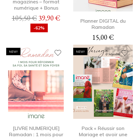
magazines – format
numérique + Bonus
Le prix initial était : 105,50 €.
Le prix actuel est : 39,90 €.
105,50
€
39,90
€
Planner DIGITAL du
Ramadan
-62%
15,00
€
NEW!
NEW!
[LIVRE NUMERIQUE ]
Pack « Réussir son
Ramadan : 1 mois pour
Mariage et avoir une