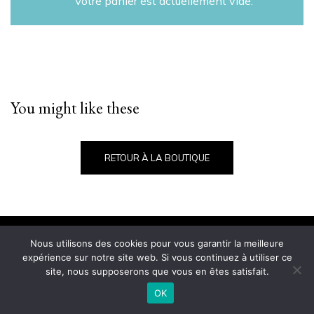
Votre panier est actuellement vide.
You might like these
RETOUR À LA BOUTIQUE
Conditions Générales de Vente
Nous utilisons des cookies pour vous garantir la meilleure
expérience sur notre site web. Si vous continuez à utiliser ce
© 2021 Imane Magazine All rights reserved.
site, nous supposerons que vous en êtes satisfait.
OK