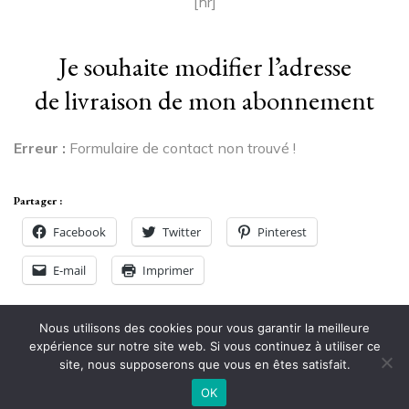
[hr]
Je souhaite modifier l’adresse
de livraison de mon abonnement
Erreur :
Formulaire de contact non trouvé !
Partager :
Facebook
Twitter
Pinterest
E-mail
Imprimer
Nous utilisons des cookies pour vous garantir la meilleure
expérience sur notre site web. Si vous continuez à utiliser ce
Conditions Générales de Vente
site, nous supposerons que vous en êtes satisfait.
OK
© 2021 Imane Magazine All rights reserved.